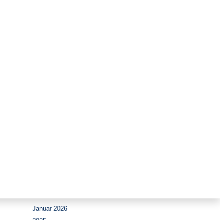
Zeitraum
August 2026
Juli 2026
Juni 2026
Mai 2026
April 2026
März 2026
Februar 2026
Januar 2026