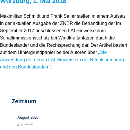
Würzburg, 1. Mai 2018
Speicher
Forschungsnetzwerk
Maximilian Schmidt und Frank Sailer stellen in einem Aufsatz
Stromerzeugung
Bibliothek
in der aktuellen Ausgabe der ZNER die Behandlung der im
Wärme
Newsletter
September 2017 beschlossenen LAI-Hinweise zum
Schallimmissionsschutz bei Windkraftanlagen durch die
Wasserstoff
Infomaterial
Bundesländer und die Rechtsprechung dar. Der Artikel basiert
auf dem Hintergrundpapier beider Autoren über
„Die
Schriften zum Umweltenergierecht
Anwendung der neuen LAI-Hinweise in der Rechtsprechung
und den Bundesländern“
.
Zeitraum
August 2026
Juli 2026