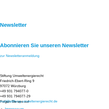
Newsletter
Abonnieren Sie unseren Newsletter
zur Newsletteranmeldung
Stiftung Umweltenergierecht
Friedrich-Ebert-Ring 9
97072 Würzburg
+49 931 794077-0
+49 931 794077-29
mail@stiftung-umweltenergierecht.de
Folgen Sie uns auf