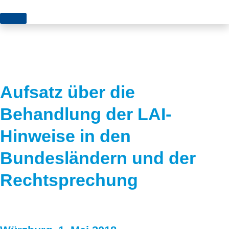
Themen
Projekte
Akzeptanz
Publikationen
Europa
Aufsatz über die
News
Flächen
Behandlung der LAI-
Blog
Genehmigungen
Hinweise in den
Karriere
Grundsatzfragen
Bundesländern und der
Über uns
Märkte
Rechtsprechung
Netze
Stiftungsporträt
Sektorenkopplung
Team