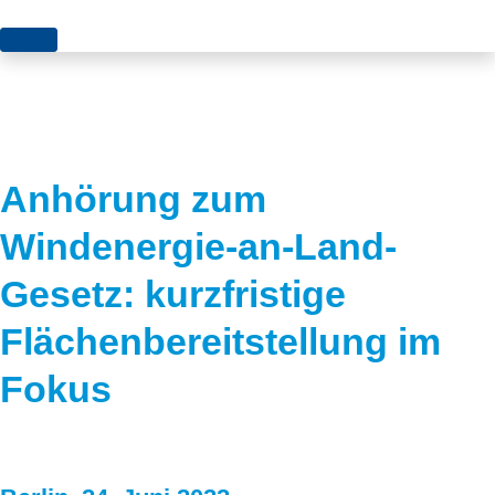
Themen
Projekte
Akzeptanz
Publikationen
Europa
Anhörung zum
News
Flächen
Windenergie-an-Land-
Blog
Genehmigungen
Gesetz: kurzfristige
Karriere
Grundsatzfragen
Flächenbereitstellung im
Über uns
Märkte
Fokus
Netze
Stiftungsporträt
Sektorenkopplung
Team