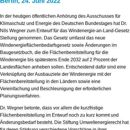
Berlin, 24. Juni 2022
Speicher
Forschungsnetzwerk
In der heutigen öffentlichen Anhörung des Ausschusses für
Stromerzeugung
Bibliothek
Klimaschutz und Energie des Deutschen Bundestages hat Dr.
Wärme
Newsletter
Nils Wegner zum Entwurf für das Windenergie-an-Land-Gesetz
Stellung genommen. Das Gesetz umfasst das neue
Wasserstoff
Infomaterial
Windenergieflächenbedarfsgesetz sowie Änderungen im
Baugesetzbuch, die die Flächenbereitstellung für die
Schriften zum Umweltenergierecht
Windenergie bis spätestens Ende 2032 auf 2 Prozent der
Landesflächen anheben sollen. Entscheidend dafür sind eine
Verknüpfung der Ausbauziele der Windenergie mit der
Flächenbereitstellung in den Ländern sowie eine
Vereinfachung und Beschleunigung der erforderlichen
Planungsverfahren.
Dr. Wegner betonte, dass vor allem die kurzfristige
Flächenbereitstellung im Entwurf noch zu kurz kommt und
Änderungsbedarf besteht. Die Stiftung Umweltenergierecht hat
für deren Stärkung verschiedene Vorschläge in ihrer