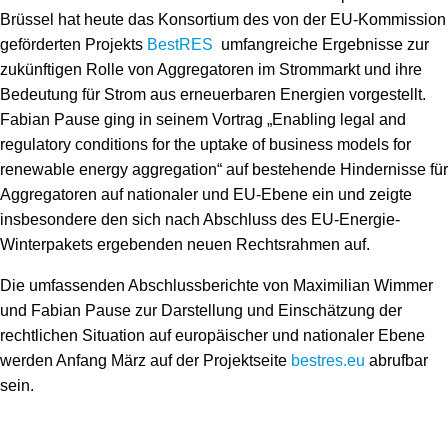
Speicher
Forschungsnetzwerk
Brüssel hat heute das Konsortium des von der EU-Kommission
geförderten Projekts
BestRES
umfangreiche Ergebnisse zur
Stromerzeugung
Bibliothek
zukünftigen Rolle von Aggregatoren im Strommarkt und ihre
Bedeutung für Strom aus erneuerbaren Energien vorgestellt.
Wärme
Newsletter
Fabian Pause ging in seinem Vortrag „Enabling legal and
regulatory conditions for the uptake of business models for
Wasserstoff
Infomaterial
renewable energy aggregation“ auf bestehende Hindernisse für
Schriften zum Umweltenergierecht
Aggregatoren auf nationaler und EU-Ebene ein und zeigte
insbesondere den sich nach Abschluss des EU-Energie-
Winterpakets ergebenden neuen Rechtsrahmen auf.
Die umfassenden Abschlussberichte von Maximilian Wimmer
und Fabian Pause zur Darstellung und Einschätzung der
rechtlichen Situation auf europäischer und nationaler Ebene
werden Anfang März auf der Projektseite
bestres.eu
abrufbar
sein.