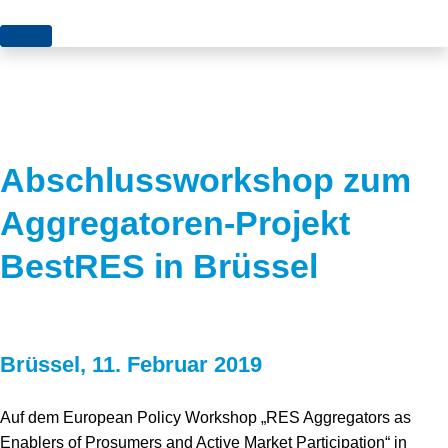
Themen
Projekte
Akzeptanz
Publikationen
Europa
Abschlussworkshop zum
News
Flächen
Aggregatoren-Projekt
Blog
Genehmigungen
BestRES in Brüssel
Karriere
Grundsatzfragen
Über uns
Märkte
Brüssel, 11. Februar 2019
Netze
Stiftungsporträt
Sektorenkopplung
Team
Auf dem European Policy Workshop „RES Aggregators as
Enablers of Prosumers and Active Market Participation“ in