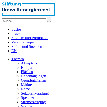
Suche
Presse
Studium und Promotion
Veranstaltungen
Stiften und Spenden
EN
Themen
Akzeptanz
Europa
Flächen
Genehmigungen
Grundsatzfragen
Märkte
Netze
Sektorenkopplung
Speicher
Stromerzeugung
Wärme