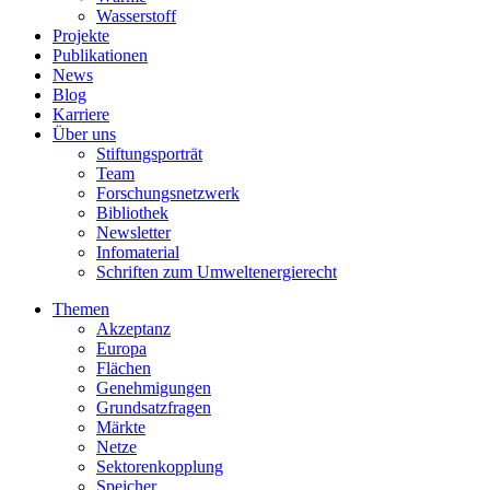
Wasserstoff
Projekte
Publikationen
News
Blog
Karriere
Über uns
Stiftungsporträt
Team
Forschungsnetzwerk
Bibliothek
Newsletter
Infomaterial
Schriften zum Umweltenergierecht
Themen
Akzeptanz
Europa
Flächen
Genehmigungen
Grundsatzfragen
Märkte
Netze
Sektorenkopplung
Speicher