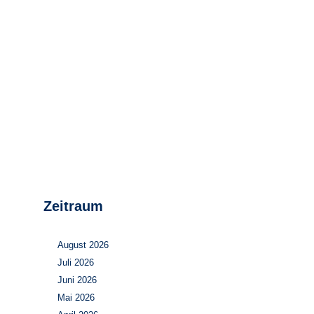
Stromerzeugung
Bibliothek
Wärme
Newsletter
Wasserstoff
Infomaterial
Schriften zum
Umweltenergierecht
Zeitraum
August 2026
Juli 2026
Juni 2026
Mai 2026