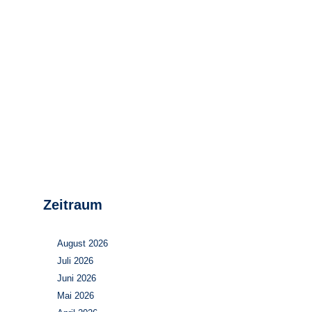
Stromerzeugung
Bibliothek
Wärme
Newsletter
Wasserstoff
Infomaterial
Schriften zum
Umweltenergierecht
Zeitraum
August 2026
Juli 2026
Juni 2026
Mai 2026