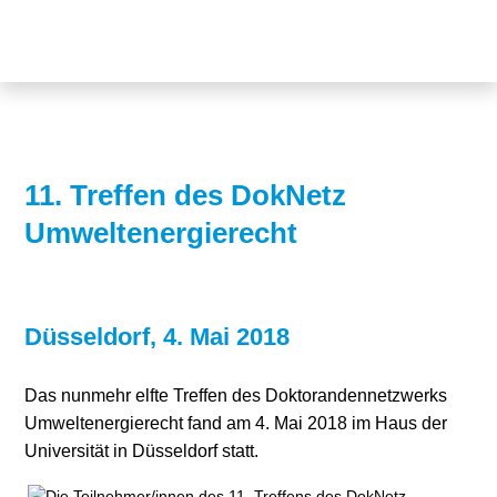
Themen
Projekte
Akzeptanz
Publikationen
Europa
News
Flächen
11. Treffen des DokNetz
Umweltenergierecht
Blog
Genehmigungen
Karriere
Grundsatzfragen
Über uns
Märkte
Düsseldorf, 4. Mai 2018
Netze
Stiftungsporträt
Das nunmehr elfte Treffen des Doktorandennetzwerks
Umweltenergierecht fand am 4. Mai 2018 im Haus der
Sektorenkopplung
Team
Universität in Düsseldorf statt.
Speicher
Forschungsnetzwerk