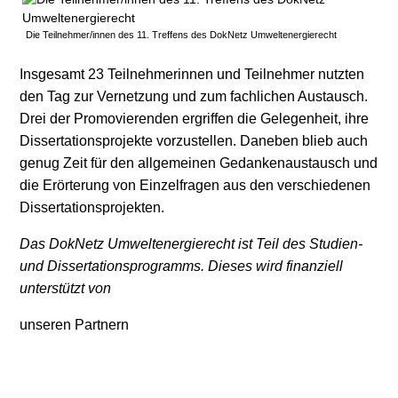
Stromerzeugung
Bibliothek
Die Teilnehmer/innen des 11. Treffens des DokNetz Umweltenergierecht
Wärme
Newsletter
Insgesamt 23 Teilnehmerinnen und Teilnehmer nutzten
den Tag zur Vernetzung und zum fachlichen Austausch.
Wasserstoff
Infomaterial
Drei der Promovierenden ergriffen die Gelegenheit, ihre
Dissertationsprojekte vorzustellen. Daneben blieb auch
Schriften zum
genug Zeit für den allgemeinen Gedankenaustausch und
Umweltenergierecht
die Erörterung von Einzelfragen aus den verschiedenen
Dissertationsprojekten.
Das DokNetz Umweltenergierecht ist Teil des Studien-
und Dissertationsprogramms. Dieses wird finanziell
unterstützt von
unseren Partnern