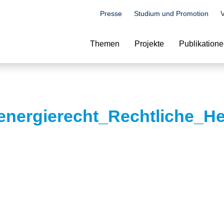
Presse
Studium und Promotion
V
Suche
Themen
Projekte
Publikation
energierecht_Rechtliche_H