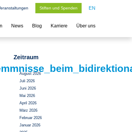
eranstaltungen
Stiften und Spenden
EN
en
News
Blog
Karriere
Über uns
Zeitraum
emmnisse_beim_bidirektion
August 2026
Juli 2026
Juni 2026
Mai 2026
April 2026
März 2026
Februar 2026
Januar 2026