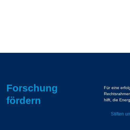
Forschung
Für eine erfo
Rechtsrahmen.
fördern
hilft, die En
Stiften 