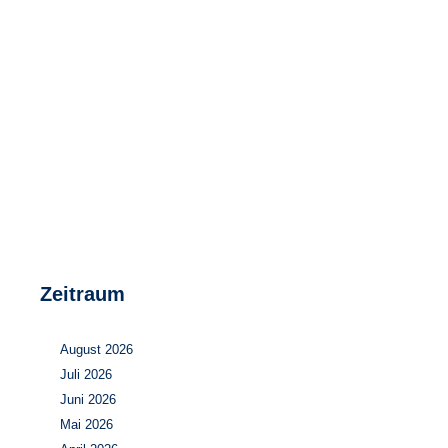
Speicher
Forschungsnetzwerk
Stromerzeugung
Bibliothek
Wärme
Newsletter
Wasserstoff
Infomaterial
Schriften zum Umweltenergierecht
Zeitraum
August 2026
Juli 2026
Juni 2026
Mai 2026