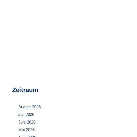
Speicher
Forschungsnetzwerk
Stromerzeugung
Bibliothek
Wärme
Newsletter
Wasserstoff
Infomaterial
Schriften zum Umweltenergierecht
Zeitraum
August 2026
Juli 2026
Juni 2026
Mai 2026