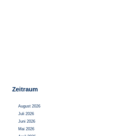
Speicher
Forschungsnetzwerk
Stromerzeugung
Bibliothek
Wärme
Newsletter
Wasserstoff
Infomaterial
Schriften zum Umweltenergierecht
Zeitraum
August 2026
Juli 2026
Juni 2026
Mai 2026