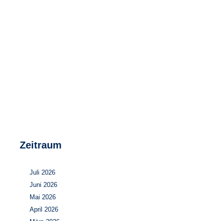
Speicher
Forschungsnetzwerk
Stromerzeugung
Bibliothek
Wärme
Newsletter
Wasserstoff
Infomaterial
Schriften zum Umweltenergierecht
Zeitraum
Juli 2026
Juni 2026
Mai 2026
April 2026