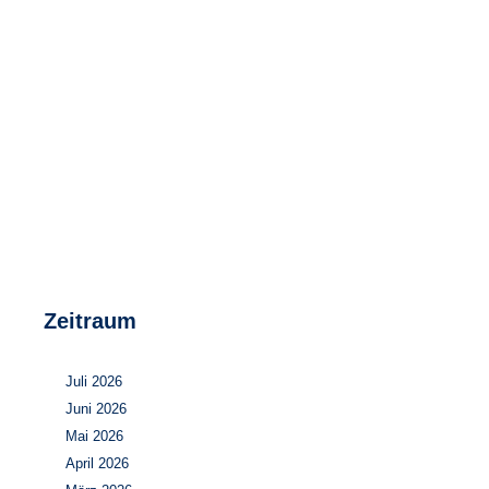
Speicher
Forschungsnetzwerk
Stromerzeugung
Bibliothek
Wärme
Newsletter
Wasserstoff
Infomaterial
Schriften zum Umweltenergierecht
Zeitraum
Juli 2026
Juni 2026
Mai 2026
April 2026