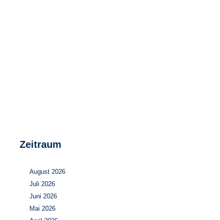
Speicher
Forschungsnetzwerk
Stromerzeugung
Bibliothek
Wärme
Newsletter
Wasserstoff
Infomaterial
Schriften zum Umweltenergierecht
Zeitraum
August 2026
Juli 2026
Juni 2026
Mai 2026