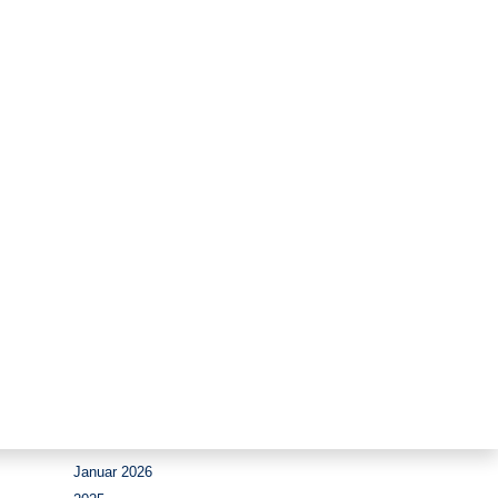
Zeitraum
August 2026
Juli 2026
Juni 2026
Mai 2026
April 2026
März 2026
Februar 2026
Januar 2026