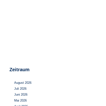
Speicher
Forschungsnetzwerk
Stromerzeugung
Bibliothek
Wärme
Newsletter
Wasserstoff
Infomaterial
Schriften zum Umweltenergierecht
Zeitraum
August 2026
Juli 2026
Juni 2026
Mai 2026