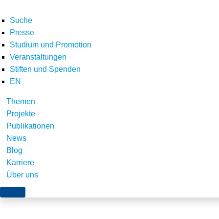
Suche
Presse
Studium und Promotion
Veranstaltungen
Stiften und Spenden
EN
Themen
stiftung_umweltener
Projekte
Publikationen
News
Blog
Karriere
stiftung_umweltenergierecht_endbericht_road
Über uns