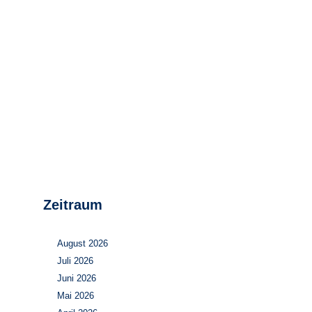
Stromerzeugung
Bibliothek
Wärme
Newsletter
Wasserstoff
Infomaterial
Schriften zum
Umweltenergierecht
Zeitraum
August 2026
Juli 2026
Juni 2026
Mai 2026