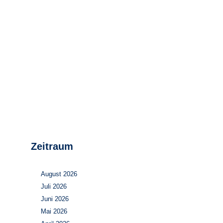
Stromerzeugung
Bibliothek
Wärme
Newsletter
Wasserstoff
Infomaterial
Schriften zum
Umweltenergierecht
Zeitraum
August 2026
Juli 2026
Juni 2026
Mai 2026