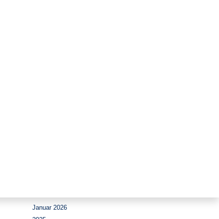
Zeitraum
August 2026
Juli 2026
Juni 2026
Mai 2026
April 2026
März 2026
Februar 2026
Januar 2026