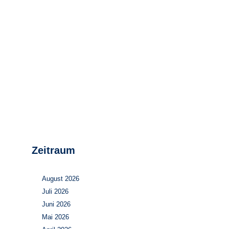
Stromerzeugung
Bibliothek
Wärme
Newsletter
Wasserstoff
Infomaterial
Schriften zum
Umweltenergierecht
Zeitraum
August 2026
Juli 2026
Juni 2026
Mai 2026