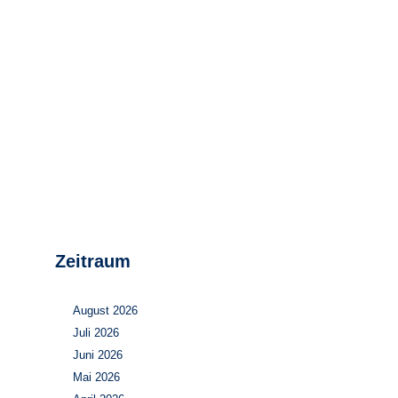
Stromerzeugung
Bibliothek
Wärme
Newsletter
Wasserstoff
Infomaterial
Schriften zum
Umweltenergierecht
Zeitraum
August 2026
Juli 2026
Juni 2026
Mai 2026