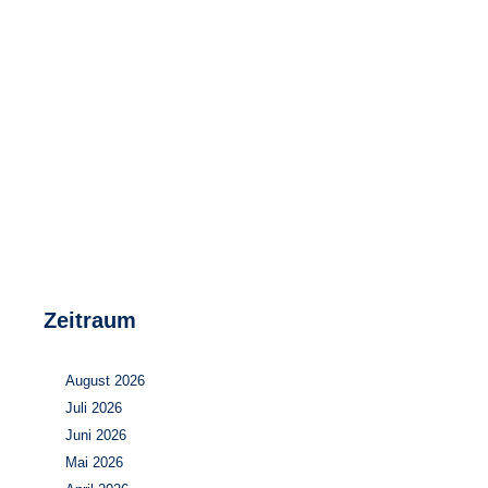
Speicher
Forschungsnetzwerk
Stromerzeugung
Bibliothek
Wärme
Newsletter
Wasserstoff
Infomaterial
Schriften zum Umweltenergierecht
Zeitraum
August 2026
Juli 2026
Juni 2026
Mai 2026