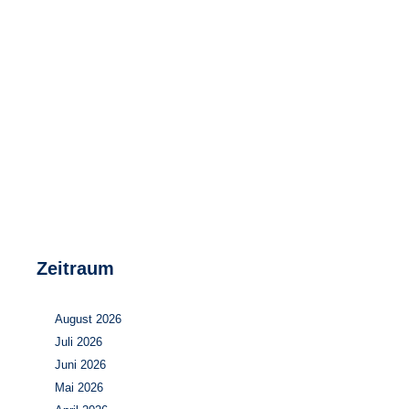
Speicher
Forschungsnetzwerk
Stromerzeugung
Bibliothek
Wärme
Newsletter
Wasserstoff
Infomaterial
Schriften zum Umweltenergierecht
Zeitraum
August 2026
Juli 2026
Juni 2026
Mai 2026