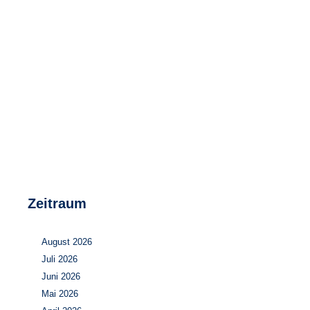
Speicher
Forschungsnetzwerk
Stromerzeugung
Bibliothek
Wärme
Newsletter
Wasserstoff
Infomaterial
Schriften zum Umweltenergierecht
Zeitraum
August 2026
Juli 2026
Juni 2026
Mai 2026