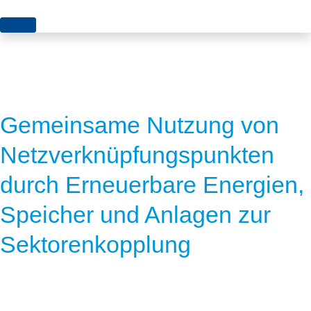
Themen
Projekte
Akzeptanz
Publikationen
Europa
Gemeinsame Nutzung von
News
Flächen
Netzverknüpfungspunkten
Blog
Genehmigungen
durch Erneuerbare Energien,
Karriere
Grundsatzfragen
Speicher und Anlagen zur
Über uns
Märkte
Sektorenkopplung
Netze
Stiftungsporträt
Sektorenkopplung
Team