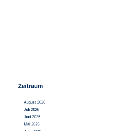
Stromerzeugung
Bibliothek
Wärme
Newsletter
Wasserstoff
Infomaterial
Schriften zum
Umweltenergierecht
Zeitraum
August 2026
Juli 2026
Juni 2026
Mai 2026