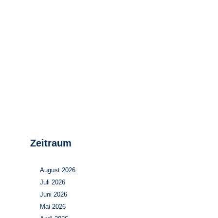
Stromerzeugung
Bibliothek
Wärme
Newsletter
Wasserstoff
Infomaterial
Schriften zum
Umweltenergierecht
Zeitraum
August 2026
Juli 2026
Juni 2026
Mai 2026