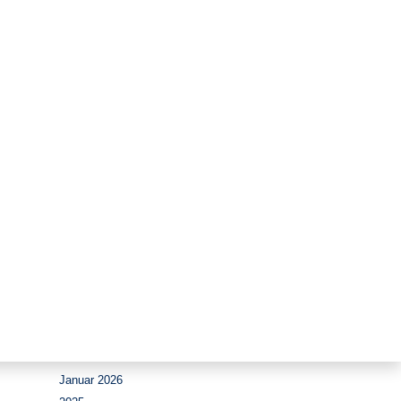
Zeitraum
August 2026
Juli 2026
Juni 2026
Mai 2026
April 2026
März 2026
Februar 2026
Januar 2026