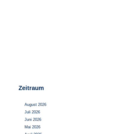
Stromerzeugung
Bibliothek
Wärme
Newsletter
Wasserstoff
Infomaterial
Schriften zum
Umweltenergierecht
Zeitraum
August 2026
Juli 2026
Juni 2026
Mai 2026