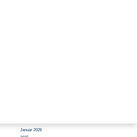
Zeitraum
August 2026
Juli 2026
Juni 2026
Mai 2026
April 2026
März 2026
Februar 2026
Januar 2026