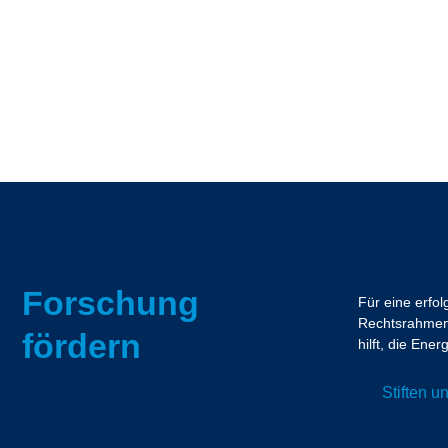
Forschung
Für eine erfo
Rechtsrahmen.
fördern
hilft, die En
Stiften 