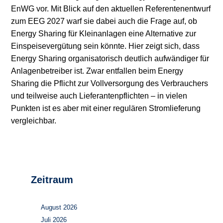
EnWG vor. Mit Blick auf den aktuellen Referentenentwurf
Stromerzeugung
Bibliothek
zum EEG 2027 warf sie dabei auch die Frage auf, ob
Energy Sharing für Kleinanlagen eine Alternative zur
Wärme
Newsletter
Einspeisevergütung sein könnte. Hier zeigt sich, dass
Energy Sharing organisatorisch deutlich aufwändiger für
Wasserstoff
Infomaterial
Anlagenbetreiber ist. Zwar entfallen beim Energy
Sharing die Pflicht zur Vollversorgung des Verbrauchers
Schriften zum
und teilweise auch Lieferantenpflichten – in vielen
Umweltenergierecht
Punkten ist es aber mit einer regulären Stromlieferung
vergleichbar.
Zeitraum
August 2026
Juli 2026