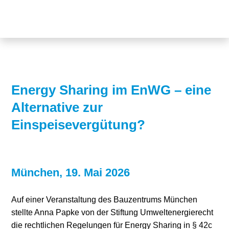
Themen
Projekte
Akzeptanz
Publikationen
Europa
News
Flächen
Energy Sharing im EnWG – eine
Alternative zur
Blog
Genehmigungen
Einspeisevergütung?
Karriere
Grundsatzfragen
Über uns
Märkte
München, 19. Mai 2026
Netze
Stiftungsporträt
Auf einer Veranstaltung des Bauzentrums München
Sektorenkopplung
Team
stellte Anna Papke von der Stiftung Umweltenergierecht
Speicher
Forschungsnetzwerk
die rechtlichen Regelungen für Energy Sharing in § 42c