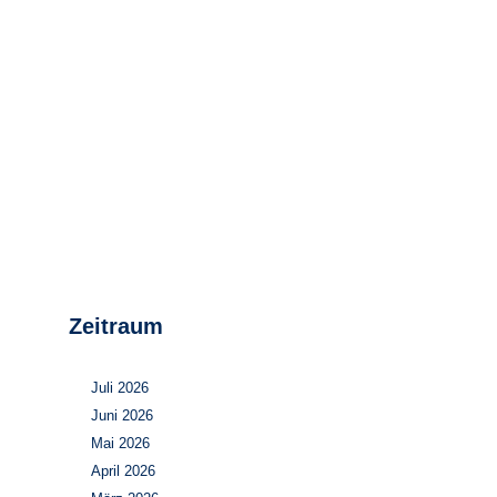
Stromerzeugung
Bibliothek
Wärme
Newsletter
Wasserstoff
Infomaterial
Schriften zum
Umweltenergierecht
Zeitraum
Juli 2026
Juni 2026
Mai 2026
April 2026