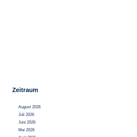
Speicher
Forschungsnetzwerk
Stromerzeugung
Bibliothek
Wärme
Newsletter
Wasserstoff
Infomaterial
Schriften zum Umweltenergierecht
Zeitraum
August 2026
Juli 2026
Juni 2026
Mai 2026