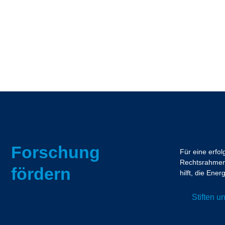
Forschung
Für eine erfo
Rechtsrahmen.
fördern
hilft, die En
Stiften 