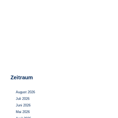
Speicher
Forschungsnetzwerk
Stromerzeugung
Bibliothek
Wärme
Newsletter
Wasserstoff
Infomaterial
Schriften zum Umweltenergierecht
Zeitraum
August 2026
Juli 2026
Juni 2026
Mai 2026