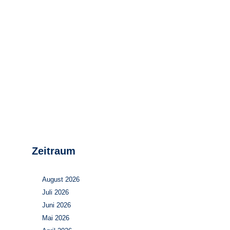
Stromerzeugung
Bibliothek
Wärme
Newsletter
Wasserstoff
Infomaterial
Schriften zum
Umweltenergierecht
Zeitraum
August 2026
Juli 2026
Juni 2026
Mai 2026