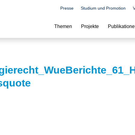
Presse
Studium und Promotion
V
Suche
Themen
Projekte
Publikation
gierecht_WueBerichte_61_H
squote