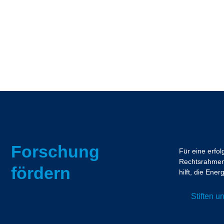
Forschung
Für eine erfo
Rechtsrahmen.
fördern
hilft, die En
Stiften 