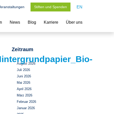
eranstaltungen
Stiften und Spenden
EN
en
News
Blog
Karriere
Über uns
Zeitraum
intergrundpapier_Bio-
August 2026
Juli 2026
Juni 2026
Mai 2026
April 2026
März 2026
Februar 2026
Januar 2026