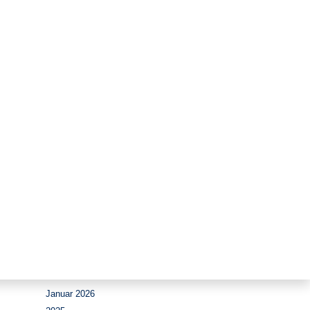
Zeitraum
2025-
August 2026
Juli 2026
Juni 2026
Mai 2026
April 2026
März 2026
Februar 2026
Januar 2026