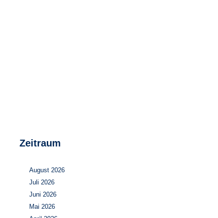
Speicher
Forschungsnetzwerk
Stromerzeugung
Bibliothek
Wärme
Newsletter
Wasserstoff
Infomaterial
Schriften zum Umweltenergierecht
Zeitraum
August 2026
Juli 2026
Juni 2026
Mai 2026