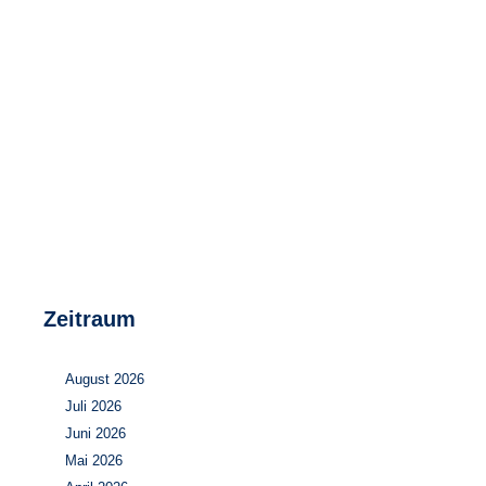
Speicher
Forschungsnetzwerk
Stromerzeugung
Bibliothek
Wärme
Newsletter
Wasserstoff
Infomaterial
Schriften zum Umweltenergierecht
Zeitraum
August 2026
Juli 2026
Juni 2026
Mai 2026