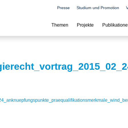
Presse
Studium und Promotion
V
Suche
Themen
Projekte
Publikation
gierecht_vortrag_2015_02_
24_anknuepfungspunkte_praequalifikationsmerkmale_wind_ber