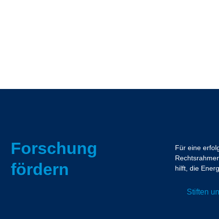
Forschung
Für eine erfo
Rechtsrahmen.
fördern
hilft, die En
Stiften 