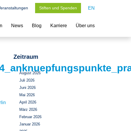
eranstaltungen
Stiften und Spenden
EN
en
News
Blog
Karriere
Über uns
Zeitraum
24_anknuepfungspunkte_pra
August 2026
Juli 2026
Juni 2026
Mai 2026
lin
April 2026
März 2026
Februar 2026
Januar 2026