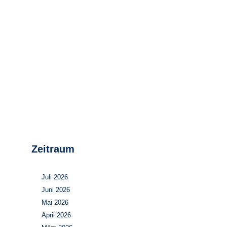
Stromerzeugung
Bibliothek
Wärme
Newsletter
Wasserstoff
Infomaterial
Schriften zum
Umweltenergierecht
Zeitraum
Juli 2026
Juni 2026
Mai 2026
April 2026