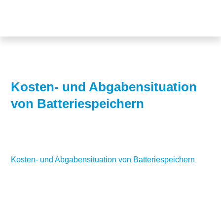
Themen
Projekte
Akzeptanz
Publikationen
Europa
News
Flächen
Kosten- und Abgabensituation
von Batteriespeichern
Blog
Genehmigungen
Karriere
Grundsatzfragen
Über uns
Märkte
Kosten- und Abgabensituation von Batteriespeichern
Netze
Stiftungsporträt
Sektorenkopplung
Team
Speicher
Forschungsnetzwerk