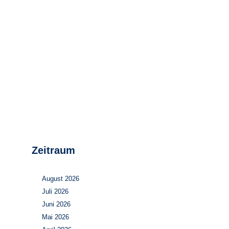
Stromerzeugung
Bibliothek
Wärme
Newsletter
Wasserstoff
Infomaterial
Schriften zum
Umweltenergierecht
Zeitraum
August 2026
Juli 2026
Juni 2026
Mai 2026