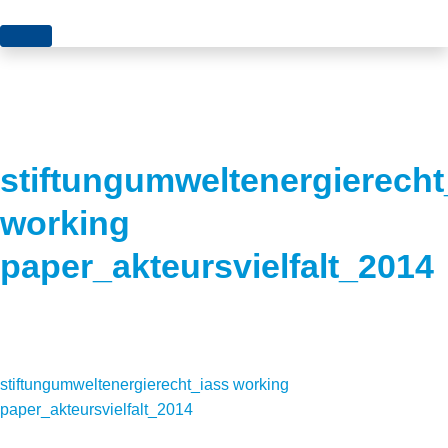
Themen
Projekte
Akzeptanz
Publikationen
Europa
stiftungumweltenergierecht
News
Flächen
working
Blog
Genehmigungen
paper_akteursvielfalt_2014
Karriere
Grundsatzfragen
Über uns
Märkte
Netze
Stiftungsporträt
stiftungumweltenergierecht_iass working
paper_akteursvielfalt_2014
Sektorenkopplung
Team