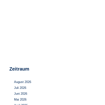
Speicher
Forschungsnetzwerk
Stromerzeugung
Bibliothek
Wärme
Newsletter
Wasserstoff
Infomaterial
Schriften zum Umweltenergierecht
Zeitraum
August 2026
Juli 2026
Juni 2026
Mai 2026