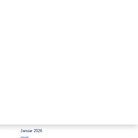
Zeitraum
August 2026
Juli 2026
Juni 2026
Mai 2026
April 2026
März 2026
Februar 2026
Januar 2026