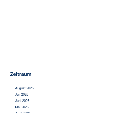
Speicher
Forschungsnetzwerk
Stromerzeugung
Bibliothek
Wärme
Newsletter
Wasserstoff
Infomaterial
Schriften zum Umweltenergierecht
Zeitraum
August 2026
Juli 2026
Juni 2026
Mai 2026