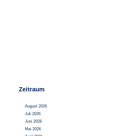
Stromerzeugung
Bibliothek
Wärme
Newsletter
Wasserstoff
Infomaterial
Schriften zum
Umweltenergierecht
Zeitraum
August 2026
Juli 2026
Juni 2026
Mai 2026