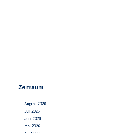
Stromerzeugung
Bibliothek
Wärme
Newsletter
Wasserstoff
Infomaterial
Schriften zum
Umweltenergierecht
Zeitraum
August 2026
Juli 2026
Juni 2026
Mai 2026